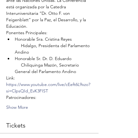
ante las Naciones Unidas. La Conferencia 
está organizada por la Catedra 
Interuniversitaria “Dr. Otto F. von 
Feigenblatt” por la Paz, el Desarrollo, y la 
Educación.
Ponentes Principales:
Honorable Sra. Cristina Reyes 
     Hidalgo, Presidenta del Parlamento 
Andino
Honorable Sr. Dr. D. Eduardo 
     Chiliquinga Mazón, Secretario 
General del Parlamento Andino
Link: 
https://www.youtube.com/live/cEeft6L9xzo?
si=ClpsQId_EvK3FIST
Patrocinadores:
Show More
Tickets